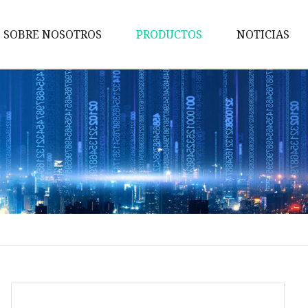
SOBRE NOSOTROS
PRODUCTOS
NOTICIAS
Rejillas
Tapa de alcantarilla
Válvulas de hierro fundido
Partes mecánicas
Cocina de hierro fundido
Castings Municipales
Chimenea de hierro fundido
Accesorios de encofrado
Accesorios de tubería de hierr
dúctil