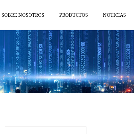
SOBRE NOSOTROS
PRODUCTOS
NOTICIAS
Rejillas
Tapa de alcantarilla
Válvulas de hierro fundido
Partes mecánicas
Cocina de hierro fundido
Castings Municipales
Chimenea de hierro fundido
Accesorios de encofrado
Accesorios de tubería de hierr
dúctil