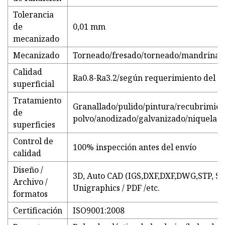
Tolerancia
de
0,01 mm
mecanizado
Mecanizado
Torneado/fresado/torneado/mandrinado
Calidad
Ra0.8-Ra3.2/según requerimiento del cl
superficial
Tratamiento
Granallado/pulido/pintura/recubrimien
de
polvo/anodizado/galvanizado/niquelado
superficies
Control de
100% inspección antes del envío
calidad
Diseño /
3D, Auto CAD (IGS,DXF,DXF,DWG,STP, STE
Archivo /
Unigraphics / PDF /etc.
formatos
Certificación
ISO9001:2008