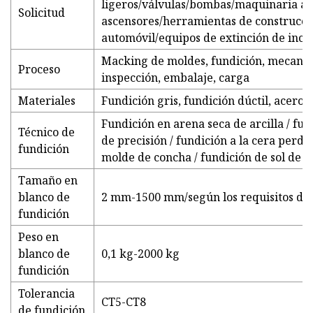
ligeros/válvulas/bombas/maquinaria ag
Solicitud
ascensores/herramientas de construcci
automóvil/equipos de extinción de incen
Macking de moldes, fundición, mecaniza
Proceso
inspección, embalaje, carga
Materiales
Fundición gris, fundición dúctil, acero a
Fundición en arena seca de arcilla / fun
Técnico de
de precisión / fundición a la cera perdid
fundición
molde de concha / fundición de sol de sí
Tamaño en
blanco de
2 mm-1500 mm/según los requisitos del
fundición
Peso en
blanco de
0,1 kg-2000 kg
fundición
Tolerancia
CT5-CT8
de fundición