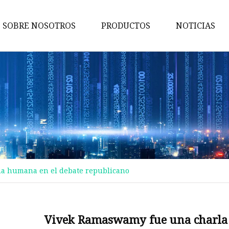
SOBRE NOSOTROS
PRODUCTOS
NOTICIAS
Rejillas
Tapa de alcantarilla
Válvulas de hierro fundido
Partes mecánicas
Cocina de hierro fundido
Castings Municipales
a humana en el debate republicano
Chimenea de hierro fundido
Accesorios de encofrado
Accesorios de tubería de hierr
Vivek Ramaswamy fue una charla
dúctil