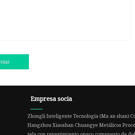
viar
Empresa socia
Zhongli Inteligente Tecnología (Ma an shan) Co
Hangzhou Xiaoshan Chuangye Metálicos Proces
tela con revestimiento opaco compuesto de do